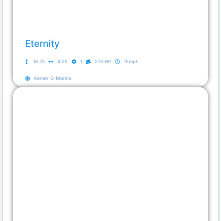
Eternity
16.75
4.25
1
270 HP
15mph
Kemer G-Marina