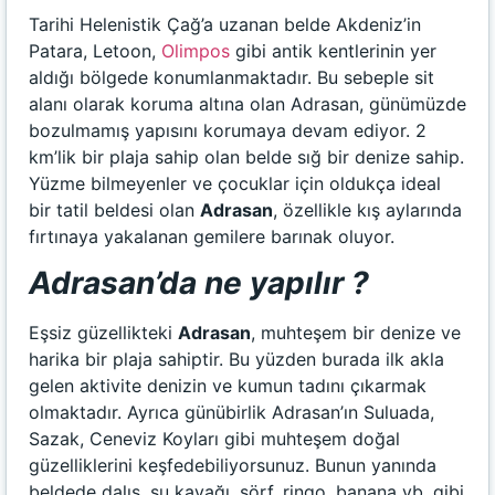
Tarihi Helenistik Çağ’a uzanan belde Akdeniz’in
Patara, Letoon,
Olimpos
gibi antik kentlerinin yer
aldığı bölgede konumlanmaktadır. Bu sebeple sit
alanı olarak koruma altına olan Adrasan, günümüzde
bozulmamış yapısını korumaya devam ediyor. 2
km’lik bir plaja sahip olan belde sığ bir denize sahip.
Yüzme bilmeyenler ve çocuklar için oldukça ideal
bir tatil beldesi olan
Adrasan
, özellikle kış aylarında
fırtınaya yakalanan gemilere barınak oluyor.
Adrasan’da ne yapılır ?
Eşsiz güzellikteki
Adrasan
, muhteşem bir denize ve
harika bir plaja sahiptir. Bu yüzden burada ilk akla
gelen aktivite denizin ve kumun tadını çıkarmak
olmaktadır. Ayrıca günübirlik Adrasan’ın Suluada,
Sazak, Ceneviz Koyları gibi muhteşem doğal
güzelliklerini keşfedebiliyorsunuz. Bunun yanında
beldede dalış, su kayağı, sörf, ringo, banana vb. gibi