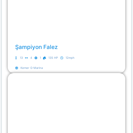
Şampiyon Falez
13
4
1
135 HP
12mph
Kemer G-Marina