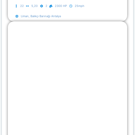
22
5,20
2
2300 HP
25mph
Liman, Balıkçı Barınağı Antalya