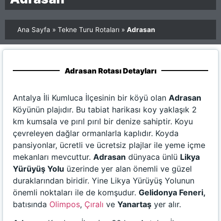
Ana Sayfa
»
Tekne Turu Rotaları
»
Adrasan
Adrasan Rotası Detayları
Antalya İli Kumluca İlçesinin bir köyü olan
Adrasan
Köyünün plajıdır. Bu tabiat harikası koy yaklaşık 2
km kumsala ve pırıl pırıl bir denize sahiptir. Koyu
çevreleyen dağlar ormanlarla kaplıdır. Koyda
pansiyonlar, ücretli ve ücretsiz plajlar ile yeme içme
mekanları mevcuttur.
Adrasan
dünyaca ünlü
Likya
Yürüyüş Yolu
üzerinde yer alan önemli ve güzel
duraklarından biridir. Yine Likya Yürüyüş Yolunun
önemli noktaları ile de komşudur.
Gelidonya Feneri,
batısında
Olimpos
,
Çıralı
ve
Yanartaş
yer alır.