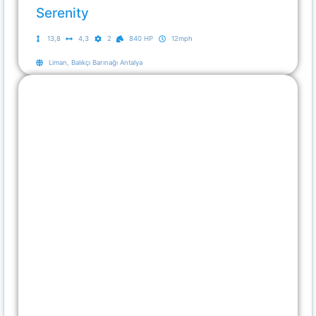
Serenity
13,8
4,3
2
840 HP
12mph
Liman, Balıkçı Barınağı Antalya