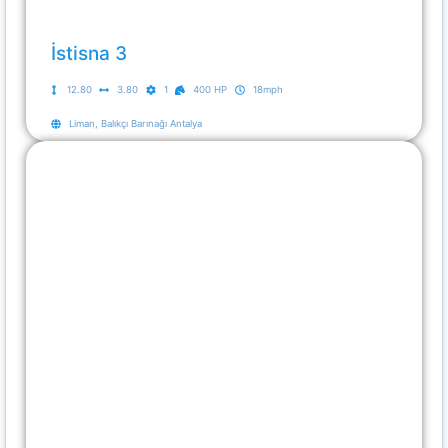
İstisna 3
12.80
3.80
1
400 HP
18mph
Liman, Balıkçı Barınağı Antalya