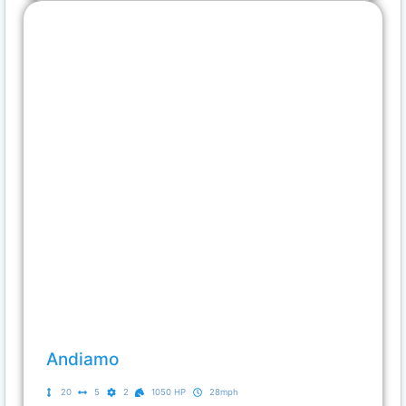
Andiamo
20
5
2
1050 HP
28mph