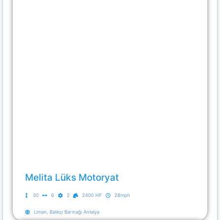
Melita Lüks Motoryat
30
6
2
2400 HP
28mph
Liman, Balıkçı Barınağı Antalya