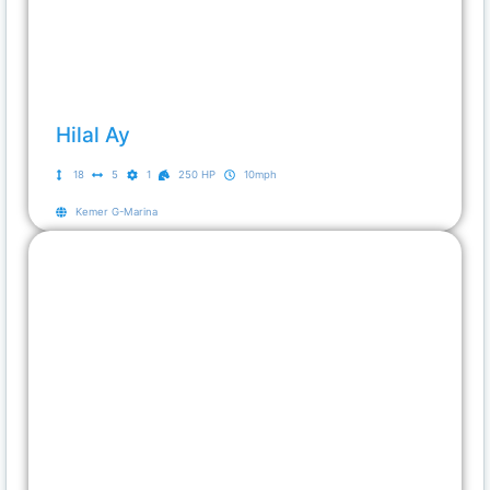
Hilal Ay
18
5
1
250 HP
10mph
Kemer G-Marina