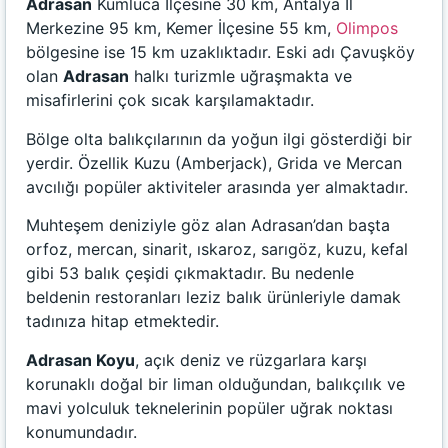
Adrasan
Kumluca İlçesine 30 km, Antalya İl
Merkezine 95 km, Kemer İlçesine 55 km,
Olimpos
bölgesine ise 15 km uzaklıktadır. Eski adı Çavuşköy
olan
Adrasan
halkı turizmle uğraşmakta ve
misafirlerini çok sıcak karşılamaktadır.
Bölge olta balıkçılarının da yoğun ilgi gösterdiği bir
yerdir. Özellik Kuzu (Amberjack), Grida ve Mercan
avcılığı popüler aktiviteler arasında yer almaktadır.
Muhteşem deniziyle göz alan Adrasan’dan başta
orfoz, mercan, sinarit, ıskaroz, sarıgöz, kuzu, kefal
gibi 53 balık çeşidi çıkmaktadır. Bu nedenle
beldenin restoranları leziz balık ürünleriyle damak
tadınıza hitap etmektedir.
Adrasan Koyu
, açık deniz ve rüzgarlara karşı
korunaklı doğal bir liman olduğundan, balıkçılık ve
mavi yolculuk teknelerinin popüler uğrak noktası
konumundadır.