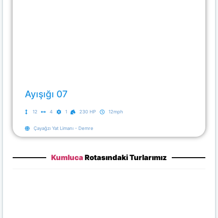
Ayışığı 07
12
4
1
230 HP
12mph
Çayağzı Yat Limanı - Demre
Kumluca
Rotasındaki Turlarımız