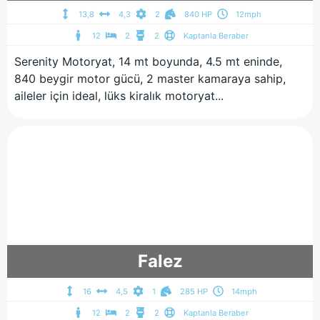
13,8
4,3
2
840 HP
12mph
12
2
2
Kaptanla Beraber
Serenity Motoryat, 14 mt boyunda, 4.5 mt eninde,
840 beygir motor gücü, 2 master kamaraya sahip,
aileler için ideal, lüks kiralık motoryat...
Falez
16
4,5
1
285 HP
14mph
12
2
2
Kaptanla Beraber