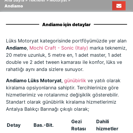
Ana Sayfa
»
Tekneler
»
Motoryat
»
Andiamo
Andiamo için detaylar
Lüks Motoryat kategorisinde portföyümüzde yer alan
Andiamo
,
Mochi Craft - Sonic (Italy)
marka teknemiz,
20 metre uzunluk, 5 metre en, 1 adet master, 1 adet
double ve 2 adet tween kamarası ile konfor, lüks ve
rahatlığı aynı anda sizlere sunuyor.
Andiamo Lüks Motoryat
,
günübirlik
ve yatılı olarak
kiralama opsiyonlarına sahiptir. Tercihlerinize göre
hizmetlerimiz ve rotalarımız değişiklik gösterebilir.
Standart olarak günübirlik kiralama hizmetlerimiz
Antalya Balıkçı Barınağı çıkışlı olarak;
Gezi
Dahili
Detay
Bas.-Bit.
Rotası
hizmetler