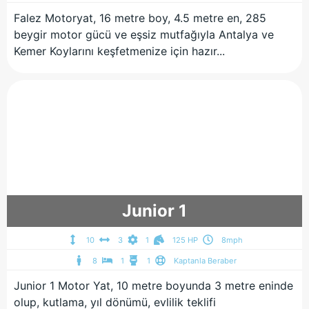
Falez Motoryat, 16 metre boy, 4.5 metre en, 285
beygir motor gücü ve eşsiz mutfağıyla Antalya ve
Kemer Koylarını keşfetmenize için hazır...
Junior 1
10
3
1
125 HP
8mph
8
1
1
Kaptanla Beraber
Junior 1 Motor Yat, 10 metre boyunda 3 metre eninde
olup, kutlama, yıl dönümü, evlilik teklifi