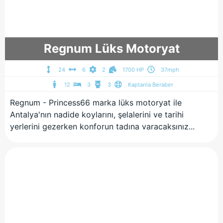
Regnum Lüks Motoryat
24
6
2
1700 HP
37mph
12
3
3
Kaptanla Beraber
Regnum - Princess66 marka lüks motoryat ile
Antalya'nın nadide koylarını, şelalerini ve tarihi
yerlerini gezerken konforun tadına varacaksınız...