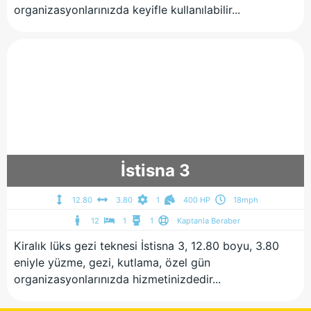
organizasyonlarınızda keyifle kullanılabilir...
İstisna 3
12.80
3.80
1
400 HP
18mph
12
1
1
Kaptanla Beraber
Kiralık lüks gezi teknesi İstisna 3, 12.80 boyu, 3.80
eniyle yüzme, gezi, kutlama, özel gün
organizasyonlarınızda hizmetinizdedir...