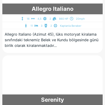
Allegro Italiano
16
4,5
2
860 HP
20mph
11
3
2
Kaptanla Beraber
Allegro Italiano (Azimut 45), lüks motoryat kiralama
sınıfındaki teknemiz Belek ve Kundu bölgesinde günü
birlik olarak kiralanmaktadır...
Serenity