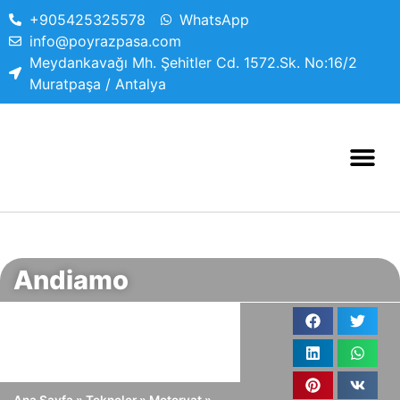
+905425325578
WhatsApp
info@poyrazpasa.com
Meydankavağı Mh. Şehitler Cd. 1572.Sk. No:16/2
Muratpaşa / Antalya
Andiamo