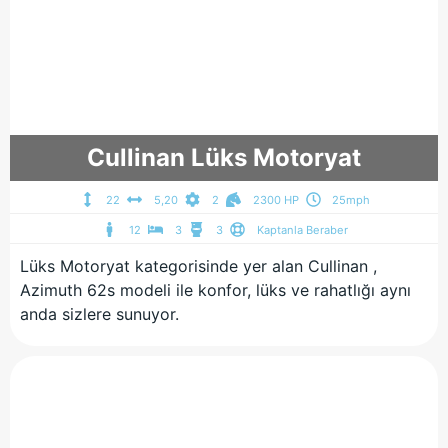
Cullinan Lüks Motoryat
22
5,20
2
2300 HP
25mph
12
3
3
Kaptanla Beraber
Lüks Motoryat kategorisinde yer alan Cullinan ,
Azimuth 62s modeli ile konfor, lüks ve rahatlığı aynı
anda sizlere sunuyor.