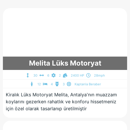
Melita Lüks Motoryat
30
6
2
2400 HP
28mph
12
4
3
Kaptanla Beraber
Kiralık Lüks Motoryat Melita, Antalya'nın muazzam
koylarını gezerken rahatlık ve konforu hissetmeniz
için özel olarak tasarlanıp üretilmiştir