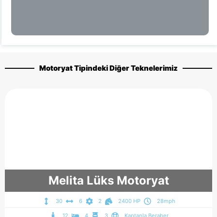
Motoryat Tipindeki Diğer Teknelerimiz
Melita Lüks Motoryat
30
6
2
2400 HP
28mph
12
4
3
Kaptanla Beraber