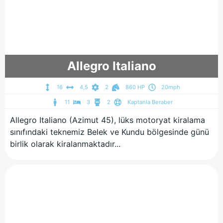
Allegro Italiano
16
4,5
2
860 HP
20mph
11
3
2
Kaptanla Beraber
Allegro Italiano (Azimut 45), lüks motoryat kiralama
sınıfındaki teknemiz Belek ve Kundu bölgesinde günü
birlik olarak kiralanmaktadır...