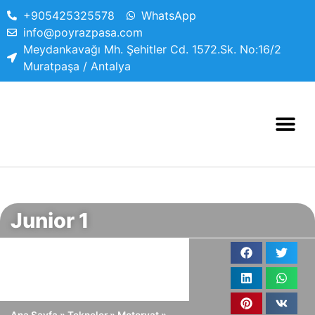
+905425325578
WhatsApp
info@poyrazpasa.com
Meydankavağı Mh. Şehitler Cd. 1572.Sk. No:16/2
Muratpaşa / Antalya
Junior 1