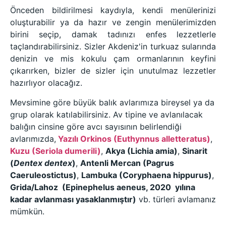
Önceden bildirilmesi kaydıyla, kendi menülerinizi
oluşturabilir ya da hazır ve zengin menülerimizden
birini seçip, damak tadınızı enfes lezzetlerle
taçlandırabilirsiniz. Sizler Akdeniz'in turkuaz sularında
denizin ve mis kokulu çam ormanlarının keyfini
çıkarırken, bizler de sizler için unutulmaz lezzetler
hazırlıyor olacağız.
Mevsimine göre büyük balık avlarımıza bireysel ya da
grup olarak katılabilirsiniz. Av tipine ve avlanılacak
balığın cinsine göre avcı sayısının belirlendiği
avlarımızda,
Yazılı Orkinos (Euthynnus alletteratus)
,
Kuzu (Seriola dumerili)
,
Akya (Lichia amia)
,
Sinarit
(
Dentex dentex
)
,
Antenli Mercan (Pagrus
Caeruleostictus)
,
Lambuka (Coryphaena hippurus)
,
Grida/Lahoz (Epinephelus aeneus, 2020 yılına
kadar avlanması yasaklanmıştır)
vb. türleri avlamanız
mümkün.