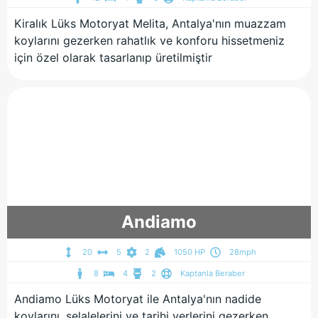
Kiralık Lüks Motoryat Melita, Antalya'nın muazzam
koylarını gezerken rahatlık ve konforu hissetmeniz
için özel olarak tasarlanıp üretilmiştir
Andiamo
20
5
2
1050 HP
28mph
8
4
2
Kaptanla Beraber
Andiamo Lüks Motoryat ile Antalya'nın nadide
koylarını, şelalelerini ve tarihi yerlerini gezerken