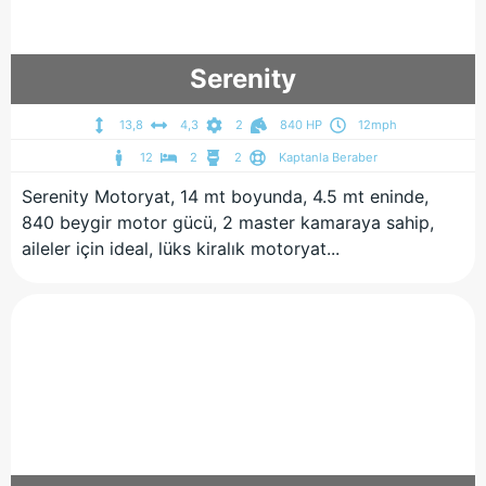
Serenity
13,8
4,3
2
840 HP
12mph
12
2
2
Kaptanla Beraber
Serenity Motoryat, 14 mt boyunda, 4.5 mt eninde,
840 beygir motor gücü, 2 master kamaraya sahip,
aileler için ideal, lüks kiralık motoryat...