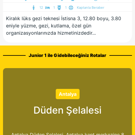
12
1
1
Kaptanla Beraber
Kiralık lüks gezi teknesi İstisna 3, 12.80 boyu, 3.80
eniyle yüzme, gezi, kutlama, özel gün
organizasyonlarınızda hizmetinizdedir...
Junior 1 ile Gidebileceğiniz Rotalar
Antalya
Düden Şelalesi
Antalya Düden Şelalesi, Antalya kent merkezine 8