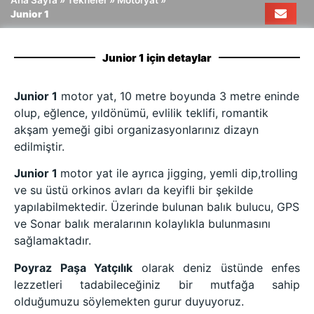
Ana Sayfa
»
Tekneler
»
Motoryat
»
Junior 1
Junior 1 için detaylar
Junior 1
motor yat, 10 metre boyunda 3 metre eninde
olup, eğlence, yıldönümü, evlilik teklifi, romantik
akşam yemeği gibi organizasyonlarınız dizayn
edilmiştir.
Junior 1
motor yat ile ayrıca jigging, yemli dip,trolling
ve su üstü orkinos avları da keyifli bir şekilde
yapılabilmektedir. Üzerinde bulunan balık bulucu, GPS
ve Sonar balık meralarının kolaylıkla bulunmasını
sağlamaktadır.
Poyraz Paşa Yatçılık
olarak deniz üstünde enfes
lezzetleri tadabileceğiniz bir mutfağa sahip
olduğumuzu söylemekten gurur duyuyoruz.