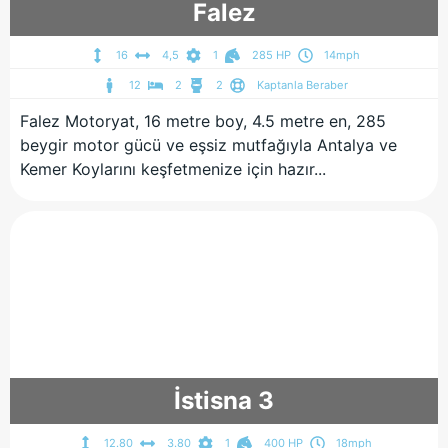
Falez
16
4,5
1
285 HP
14mph
12
2
2
Kaptanla Beraber
Falez Motoryat, 16 metre boy, 4.5 metre en, 285
beygir motor gücü ve eşsiz mutfağıyla Antalya ve
Kemer Koylarını keşfetmenize için hazır...
İstisna 3
12.80
3.80
1
400 HP
18mph