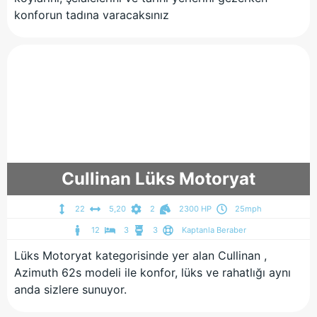
konforun tadına varacaksınız
Cullinan Lüks Motoryat
22
5,20
2
2300 HP
25mph
12
3
3
Kaptanla Beraber
Lüks Motoryat kategorisinde yer alan Cullinan ,
Azimuth 62s modeli ile konfor, lüks ve rahatlığı aynı
anda sizlere sunuyor.