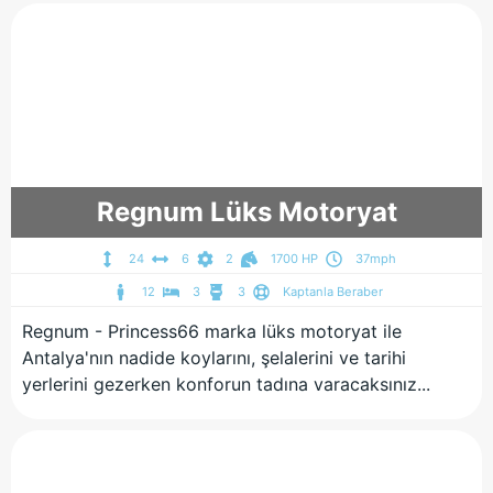
Regnum Lüks Motoryat
24
6
2
1700 HP
37mph
12
3
3
Kaptanla Beraber
Regnum - Princess66 marka lüks motoryat ile
Antalya'nın nadide koylarını, şelalerini ve tarihi
yerlerini gezerken konforun tadına varacaksınız...