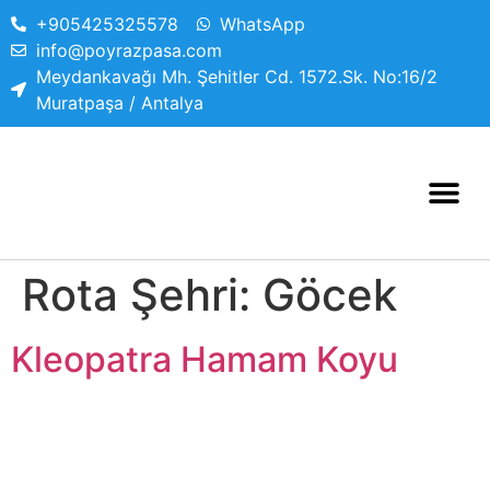
+905425325578
WhatsApp
info@poyrazpasa.com
Meydankavağı Mh. Şehitler Cd. 1572.Sk. No:16/2
Muratpaşa / Antalya
Rota Şehri:
Göcek
Kleopatra Hamam Koyu