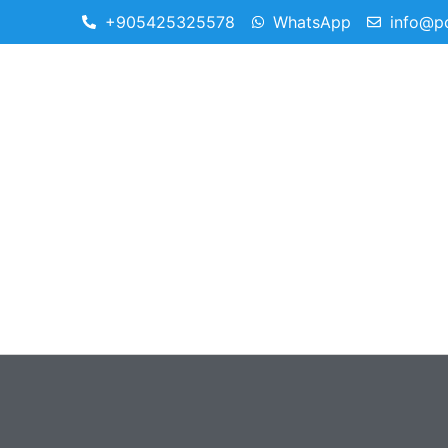
+905425325578
WhatsApp
info@p