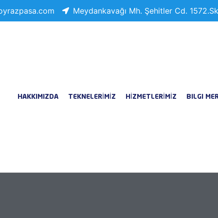
oyrazpasa.com
Meydankavağı Mh. Şehitler Cd. 1572.Sk
HAKKIMIZDA
TEKNELERİMİZ
HİZMETLERİMİZ
BILGI ME