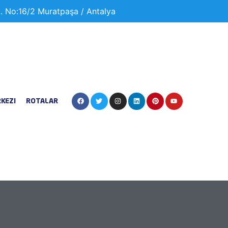
. No:16/2 Muratpaşa / Antalya
RKEZI
ROTALAR