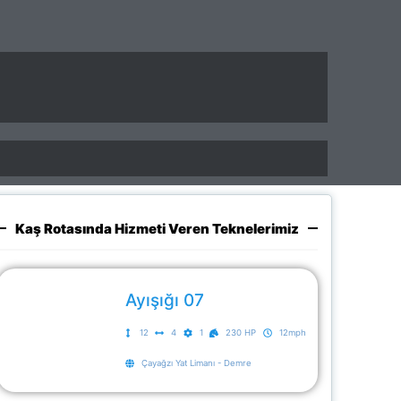
Kaş Rotasında Hizmeti Veren Teknelerimiz
Ayışığı 07
12
4
1
230 HP
12mph
Çayağzı Yat Limanı - Demre