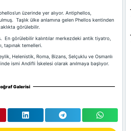
phellos’un üzerinde yer alıyor. Antiphellos,
rulmuş. Taşlık ülke anlamına gelen Phellos kentinden
klıkta görülebilir.
 En görülebilir kalıntılar merkezdeki antik tiyatro,
ı, tapınak temelleri.
 Beylik, Helenistik, Roma, Bizans, Selçuklu ve Osmanlı
de ismi Andifli İskelesi olarak anılmaya başlıyor.
oğraf Galerisi
Mezarları - Antalya Tekne Turları